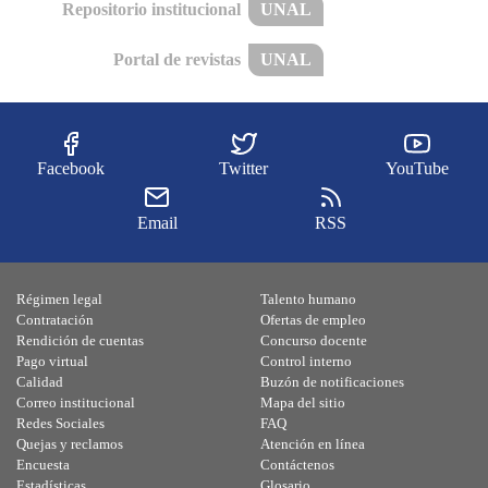
Repositorio institucional
UNAL
Portal de revistas
UNAL
Facebook
Twitter
YouTube
Email
RSS
Régimen legal
Talento humano
Contratación
Ofertas de empleo
Rendición de cuentas
Concurso docente
Pago virtual
Control interno
Calidad
Buzón de notificaciones
Correo institucional
Mapa del sitio
Redes Sociales
FAQ
Quejas y reclamos
Atención en línea
Encuesta
Contáctenos
Estadísticas
Glosario