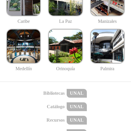
Caribe
La Paz
Manizales
Medellín
Palmira
Orinoquía
Bibliotecas
UNAL
Catálogo
UNAL
Recursos
UNAL