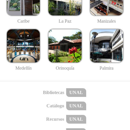
Caribe
La Paz
Manizales
Medellín
Palmira
Orinoquía
Bibliotecas
UNAL
Catálogo
UNAL
Recursos
UNAL