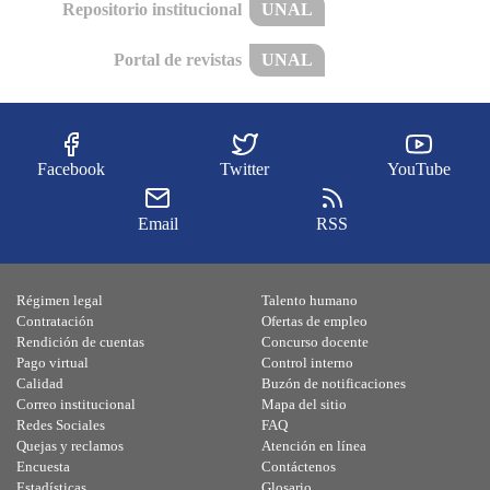
Repositorio institucional
UNAL
Portal de revistas
UNAL
Facebook
Twitter
YouTube
Email
RSS
Régimen legal
Talento humano
Contratación
Ofertas de empleo
Rendición de cuentas
Concurso docente
Pago virtual
Control interno
Calidad
Buzón de notificaciones
Correo institucional
Mapa del sitio
Redes Sociales
FAQ
Quejas y reclamos
Atención en línea
Encuesta
Contáctenos
Estadísticas
Glosario