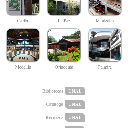
Caribe
La Paz
Manizales
Medellín
Palmira
Orinoquía
Bibliotecas
UNAL
Catálogo
UNAL
Recursos
UNAL