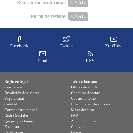
Repositorio institucional
UNAL
Portal de revistas
UNAL
Facebook
Twitter
YouTube
Email
RSS
Régimen legal
Talento humano
Contratación
Ofertas de empleo
Rendición de cuentas
Concurso docente
Pago virtual
Control interno
Calidad
Buzón de notificaciones
Correo institucional
Mapa del sitio
Redes Sociales
FAQ
Quejas y reclamos
Atención en línea
Encuesta
Contáctenos
Estadísticas
Glosario