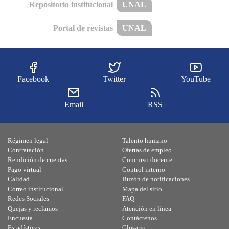
Repositorio institucional
UNAL
Portal de revistas
UNAL
Facebook
Twitter
YouTube
Email
RSS
Régimen legal
Talento humano
Contratación
Ofertas de empleo
Rendición de cuentas
Concurso docente
Pago virtual
Control interno
Calidad
Buzón de notificaciones
Correo institucional
Mapa del sitio
Redes Sociales
FAQ
Quejas y reclamos
Atención en línea
Encuesta
Contáctenos
Estadísticas
Glosario