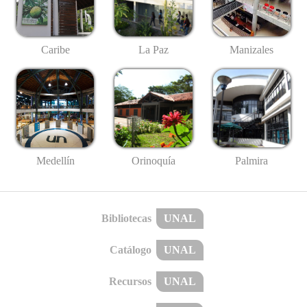
Caribe
La Paz
Manizales
Medellín
Palmira
Orinoquía
Bibliotecas
UNAL
Catálogo
UNAL
Recursos
UNAL