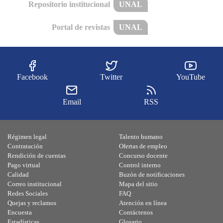
Repositorio institucional
UNAL
Portal de revistas
UNAL
Facebook
Twitter
YouTube
Email
RSS
Régimen legal
Talento humano
Contratación
Ofertas de empleo
Rendición de cuentas
Concurso docente
Pago virtual
Control interno
Calidad
Buzón de notificaciones
Correo institucional
Mapa del sitio
Redes Sociales
FAQ
Quejas y reclamos
Atención en línea
Encuesta
Contáctenos
Estadísticas
Glosario