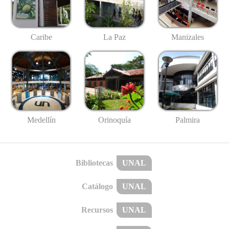
Caribe
La Paz
Manizales
Medellín
Palmira
Orinoquía
Bibliotecas
UNAL
Catálogo
UNAL
Recursos
UNAL