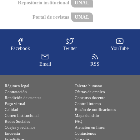
Repositorio institucional
UNAL
Portal de revistas
UNAL
Facebook
Twitter
YouTube
Email
RSS
Régimen legal
Talento humano
Contratación
Ofertas de empleo
Rendición de cuentas
Concurso docente
Pago virtual
Control interno
Calidad
Buzón de notificaciones
Correo institucional
Mapa del sitio
Redes Sociales
FAQ
Quejas y reclamos
Atención en línea
Encuesta
Contáctenos
Estadísticas
Glosario