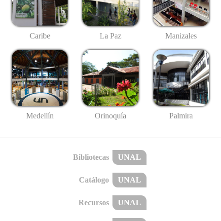
Caribe
La Paz
Manizales
Medellín
Palmira
Orinoquía
Bibliotecas
UNAL
Catálogo
UNAL
Recursos
UNAL