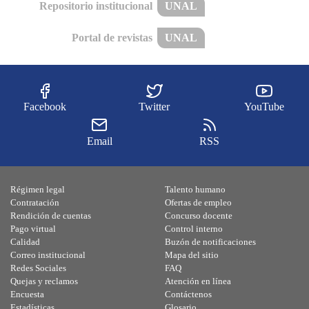
Repositorio institucional
UNAL
Portal de revistas
UNAL
Facebook
Twitter
YouTube
Email
RSS
Régimen legal
Talento humano
Contratación
Ofertas de empleo
Rendición de cuentas
Concurso docente
Pago virtual
Control interno
Calidad
Buzón de notificaciones
Correo institucional
Mapa del sitio
Redes Sociales
FAQ
Quejas y reclamos
Atención en línea
Encuesta
Contáctenos
Estadísticas
Glosario