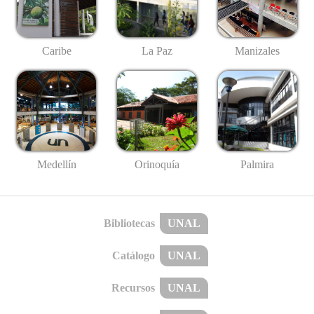
Caribe
La Paz
Manizales
Medellín
Palmira
Orinoquía
Bibliotecas
UNAL
Catálogo
UNAL
Recursos
UNAL