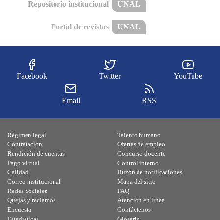
Repositorio institucional
UNAL
Portal de revistas
UNAL
Facebook
Twitter
YouTube
Email
RSS
Régimen legal
Talento humano
Contratación
Ofertas de empleo
Rendición de cuentas
Concurso docente
Pago virtual
Control interno
Calidad
Buzón de notificaciones
Correo institucional
Mapa del sitio
Redes Sociales
FAQ
Quejas y reclamos
Atención en línea
Encuesta
Contáctenos
Estadísticas
Glosario