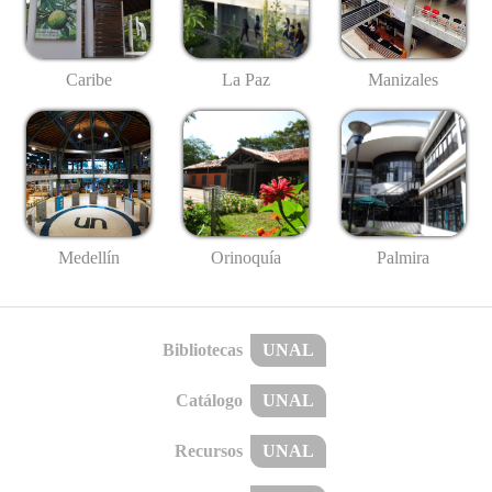
Caribe
La Paz
Manizales
Medellín
Palmira
Orinoquía
Bibliotecas
UNAL
Catálogo
UNAL
Recursos
UNAL