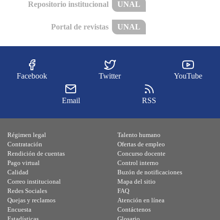
Repositorio institucional
UNAL
Portal de revistas
UNAL
Facebook
Twitter
YouTube
Email
RSS
Régimen legal
Talento humano
Contratación
Ofertas de empleo
Rendición de cuentas
Concurso docente
Pago virtual
Control interno
Calidad
Buzón de notificaciones
Correo institucional
Mapa del sitio
Redes Sociales
FAQ
Quejas y reclamos
Atención en línea
Encuesta
Contáctenos
Estadísticas
Glosario