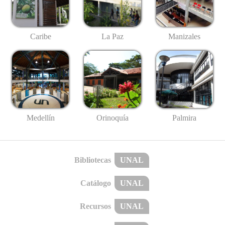
Caribe
La Paz
Manizales
Medellín
Palmira
Orinoquía
Bibliotecas
UNAL
Catálogo
UNAL
Recursos
UNAL