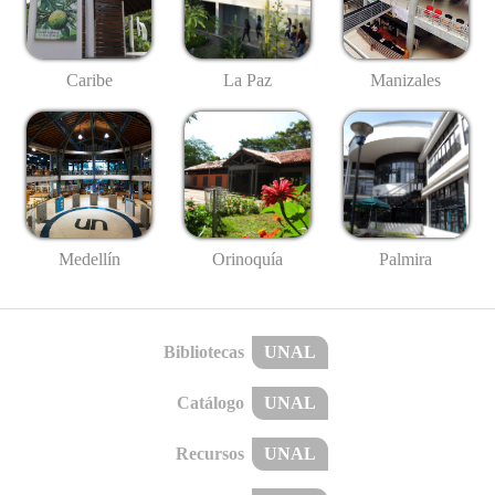
Caribe
La Paz
Manizales
Medellín
Palmira
Orinoquía
Bibliotecas
UNAL
Catálogo
UNAL
Recursos
UNAL