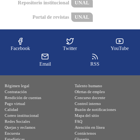
Repositorio institucional
UNAL
Portal de revistas
UNAL
Facebook
Twitter
YouTube
Email
RSS
Régimen legal
Talento humano
Contratación
Ofertas de empleo
Rendición de cuentas
Concurso docente
Pago virtual
Control interno
Calidad
Buzón de notificaciones
Correo institucional
Mapa del sitio
Redes Sociales
FAQ
Quejas y reclamos
Atención en línea
Encuesta
Contáctenos
Estadísticas
Glosario