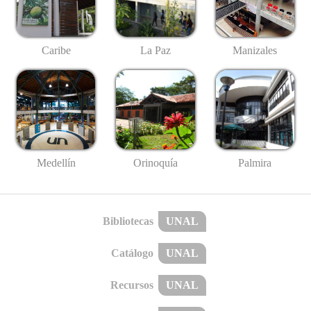
Caribe
La Paz
Manizales
Medellín
Palmira
Orinoquía
Bibliotecas
UNAL
Catálogo
UNAL
Recursos
UNAL