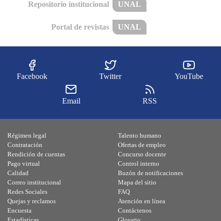
Repositorio institucional
UNAL
Portal de revistas
UNAL
Facebook
Twitter
YouTube
Email
RSS
Régimen legal
Talento humano
Contratación
Ofertas de empleo
Rendición de cuentas
Concurso docente
Pago virtual
Control interno
Calidad
Buzón de notificaciones
Correo institucional
Mapa del sitio
Redes Sociales
FAQ
Quejas y reclamos
Atención en línea
Encuesta
Contáctenos
Estadísticas
Glosario