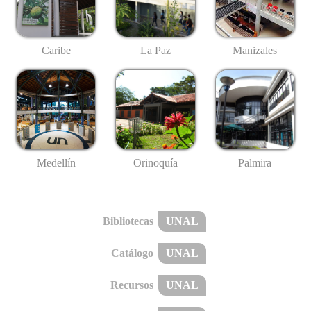
Caribe
La Paz
Manizales
Medellín
Palmira
Orinoquía
Bibliotecas
UNAL
Catálogo
UNAL
Recursos
UNAL