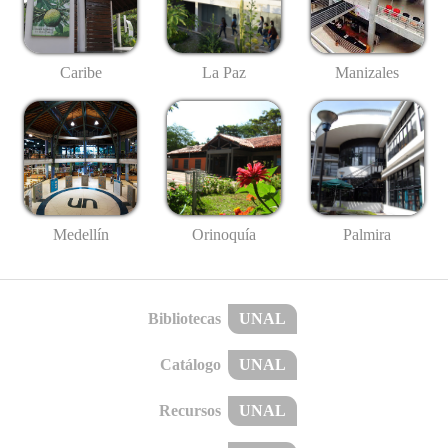
Caribe
La Paz
Manizales
Medellín
Palmira
Orinoquía
Bibliotecas
UNAL
Catálogo
UNAL
Recursos
UNAL