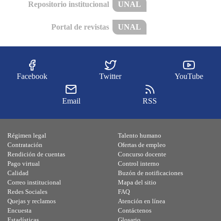
Repositorio institucional
UNAL
Portal de revistas
UNAL
Facebook
Twitter
YouTube
Email
RSS
Régimen legal
Talento humano
Contratación
Ofertas de empleo
Rendición de cuentas
Concurso docente
Pago virtual
Control interno
Calidad
Buzón de notificaciones
Correo institucional
Mapa del sitio
Redes Sociales
FAQ
Quejas y reclamos
Atención en línea
Encuesta
Contáctenos
Estadísticas
Glosario