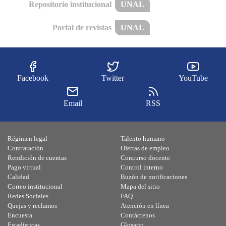
Repositorio institucional
UNAL
Portal de revistas
UNAL
Facebook
Twitter
YouTube
Email
RSS
Régimen legal
Talento humano
Contratación
Ofertas de empleo
Rendición de cuentas
Concurso docente
Pago virtual
Control interno
Calidad
Buzón de notificaciones
Correo institucional
Mapa del sitio
Redes Sociales
FAQ
Quejas y reclamos
Atención en línea
Encuesta
Contáctenos
Estadísticas
Glosario