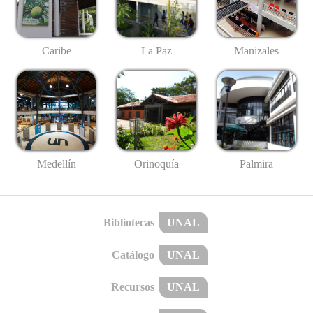
Caribe
La Paz
Manizales
Medellín
Palmira
Orinoquía
Bibliotecas
UNAL
Catálogo
UNAL
Recursos
UNAL