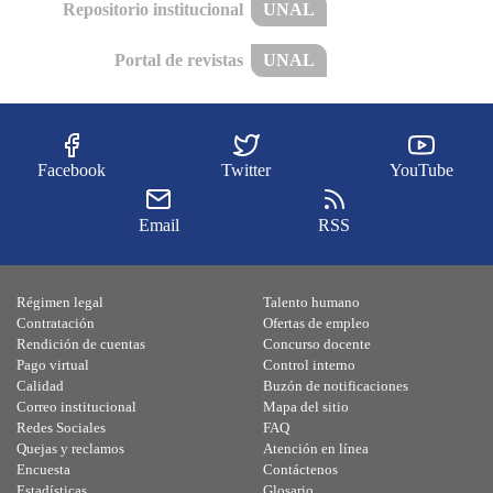
Repositorio institucional
UNAL
Portal de revistas
UNAL
Facebook
Twitter
YouTube
Email
RSS
Régimen legal
Talento humano
Contratación
Ofertas de empleo
Rendición de cuentas
Concurso docente
Pago virtual
Control interno
Calidad
Buzón de notificaciones
Correo institucional
Mapa del sitio
Redes Sociales
FAQ
Quejas y reclamos
Atención en línea
Encuesta
Contáctenos
Estadísticas
Glosario