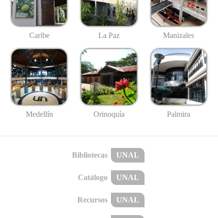
Caribe
La Paz
Manizales
Medellín
Palmira
Orinoquía
Bibliotecas
UNAL
Catálogo
UNAL
Recursos
UNAL