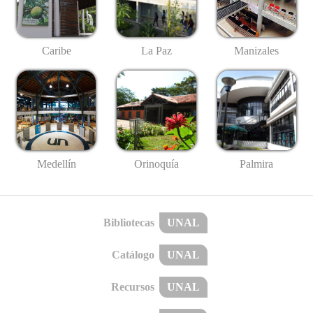
Caribe
La Paz
Manizales
Medellín
Palmira
Orinoquía
Bibliotecas
UNAL
Catálogo
UNAL
Recursos
UNAL