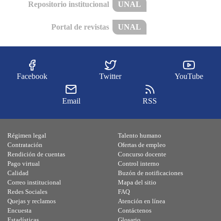
Repositorio institucional
UNAL
Portal de revistas
UNAL
Facebook
Twitter
YouTube
Email
RSS
Régimen legal
Talento humano
Contratación
Ofertas de empleo
Rendición de cuentas
Concurso docente
Pago virtual
Control interno
Calidad
Buzón de notificaciones
Correo institucional
Mapa del sitio
Redes Sociales
FAQ
Quejas y reclamos
Atención en línea
Encuesta
Contáctenos
Estadísticas
Glosario