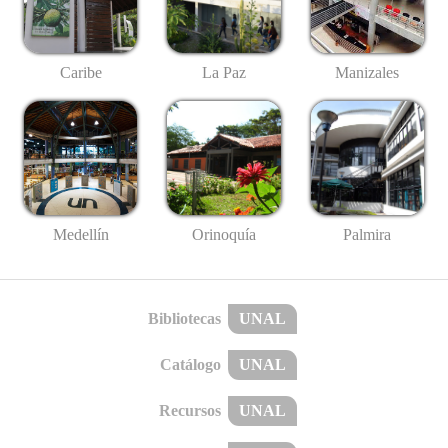
Caribe
La Paz
Manizales
Medellín
Palmira
Orinoquía
Bibliotecas
UNAL
Catálogo
UNAL
Recursos
UNAL