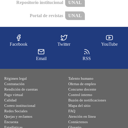
Repositorio institucional
UNAL
Portal de revistas
UNAL
Facebook
Twitter
YouTube
Email
RSS
Régimen legal
Talento humano
Contratación
Ofertas de empleo
Rendición de cuentas
Concurso docente
Pago virtual
Control interno
Calidad
Buzón de notificaciones
Correo institucional
Mapa del sitio
Redes Sociales
FAQ
Quejas y reclamos
Atención en línea
Encuesta
Contáctenos
Estadísticas
Glosario