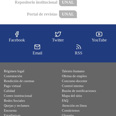
Repositorio institucional
UNAL
Portal de revistas
UNAL
Facebook
Twitter
YouTube
Email
RSS
Régimen legal
Talento humano
Contratación
Ofertas de empleo
Rendición de cuentas
Concurso docente
Pago virtual
Control interno
Calidad
Buzón de notificaciones
Correo institucional
Mapa del sitio
Redes Sociales
FAQ
Quejas y reclamos
Atención en línea
Encuesta
Contáctenos
Estadísticas
Glosario