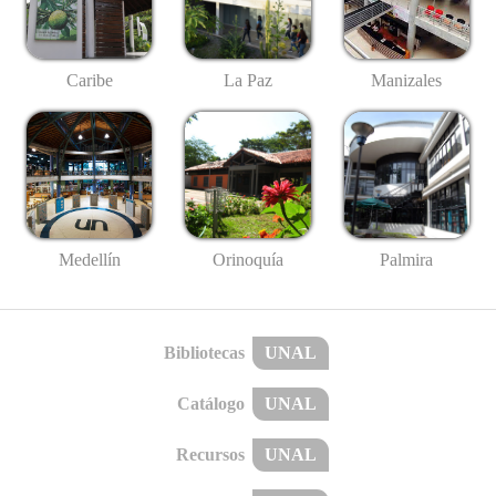
Caribe
La Paz
Manizales
Medellín
Palmira
Orinoquía
Bibliotecas
UNAL
Catálogo
UNAL
Recursos
UNAL