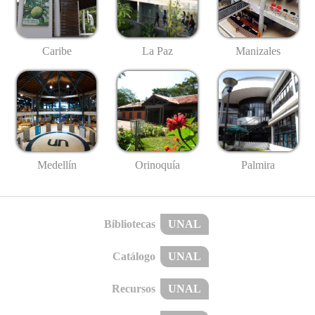
Caribe
La Paz
Manizales
Medellín
Palmira
Orinoquía
Bibliotecas
UNAL
Catálogo
UNAL
Recursos
UNAL