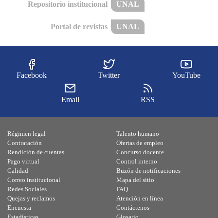
Repositorio institucional
UNAL
Portal de revistas
UNAL
Facebook
Twitter
YouTube
Email
RSS
Régimen legal
Talento humano
Contratación
Ofertas de empleo
Rendición de cuentas
Concurso docente
Pago virtual
Control interno
Calidad
Buzón de notificaciones
Correo institucional
Mapa del sitio
Redes Sociales
FAQ
Quejas y reclamos
Atención en línea
Encuesta
Contáctenos
Estadísticas
Glosario