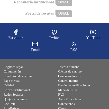
Repositorio institucional
UNAL
Portal de revistas
UNAL
Facebook
Twitter
YouTube
Email
RSS
Régimen legal
Talento humano
Contratación
Ofertas de empleo
Rendición de cuentas
Concurso docente
Pago virtual
Control interno
Calidad
Buzón de notificaciones
Correo institucional
Mapa del sitio
Redes Sociales
FAQ
Quejas y reclamos
Atención en línea
Encuesta
Contáctenos
Estadísticas
Glosario