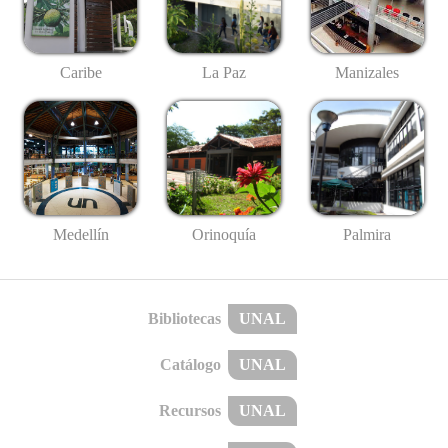
Caribe
La Paz
Manizales
Medellín
Palmira
Orinoquía
Bibliotecas
UNAL
Catálogo
UNAL
Recursos
UNAL