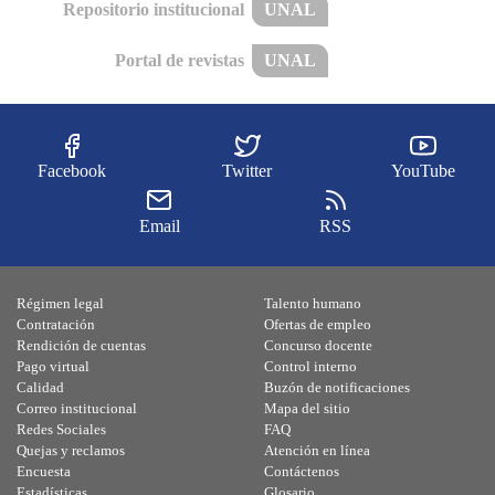
Repositorio institucional
UNAL
Portal de revistas
UNAL
Facebook
Twitter
YouTube
Email
RSS
Régimen legal
Talento humano
Contratación
Ofertas de empleo
Rendición de cuentas
Concurso docente
Pago virtual
Control interno
Calidad
Buzón de notificaciones
Correo institucional
Mapa del sitio
Redes Sociales
FAQ
Quejas y reclamos
Atención en línea
Encuesta
Contáctenos
Estadísticas
Glosario