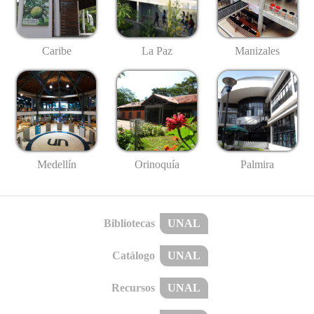
Caribe
La Paz
Manizales
Medellín
Palmira
Orinoquía
Bibliotecas
UNAL
Catálogo
UNAL
Recursos
UNAL