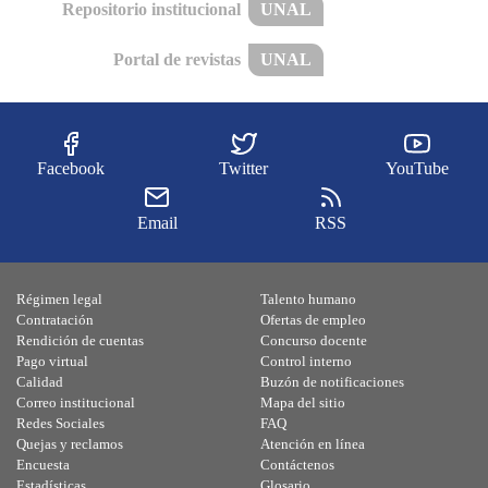
Repositorio institucional
UNAL
Portal de revistas
UNAL
Facebook
Twitter
YouTube
Email
RSS
Régimen legal
Talento humano
Contratación
Ofertas de empleo
Rendición de cuentas
Concurso docente
Pago virtual
Control interno
Calidad
Buzón de notificaciones
Correo institucional
Mapa del sitio
Redes Sociales
FAQ
Quejas y reclamos
Atención en línea
Encuesta
Contáctenos
Estadísticas
Glosario