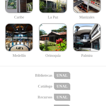
Caribe
La Paz
Manizales
Medellín
Palmira
Orinoquía
Bibliotecas
UNAL
Catálogo
UNAL
Recursos
UNAL