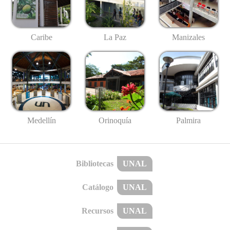
Caribe
La Paz
Manizales
Medellín
Palmira
Orinoquía
Bibliotecas
UNAL
Catálogo
UNAL
Recursos
UNAL