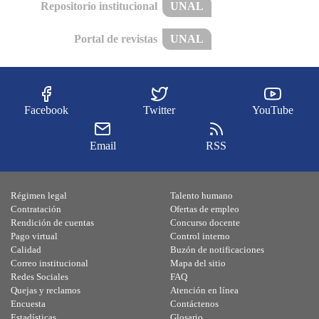
Repositorio institucional
UNAL
Portal de revistas
UNAL
Facebook
Twitter
YouTube
Email
RSS
Régimen legal
Talento humano
Contratación
Ofertas de empleo
Rendición de cuentas
Concurso docente
Pago virtual
Control interno
Calidad
Buzón de notificaciones
Correo institucional
Mapa del sitio
Redes Sociales
FAQ
Quejas y reclamos
Atención en línea
Encuesta
Contáctenos
Estadísticas
Glosario