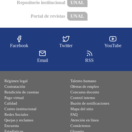
Repositorio institucional
UNAL
Portal de revistas
UNAL
Facebook
Twitter
YouTube
Email
RSS
Régimen legal
Talento humano
Contratación
Ofertas de empleo
Rendición de cuentas
Concurso docente
Pago virtual
Control interno
Calidad
Buzón de notificaciones
Correo institucional
Mapa del sitio
Redes Sociales
FAQ
Quejas y reclamos
Atención en línea
Encuesta
Contáctenos
Estadísticas
Glosario