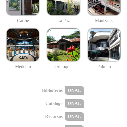
Caribe
La Paz
Manizales
Medellín
Palmira
Orinoquía
Bibliotecas
UNAL
Catálogo
UNAL
Recursos
UNAL