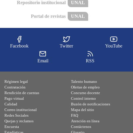
Repositorio institucional
UNAL
Portal de revistas
UNAL
Facebook
Twitter
YouTube
Email
RSS
Régimen legal
Talento humano
Contratación
Ofertas de empleo
Rendición de cuentas
Concurso docente
Pago virtual
Control interno
Calidad
Buzón de notificaciones
Correo institucional
Mapa del sitio
Redes Sociales
FAQ
Quejas y reclamos
Atención en línea
Encuesta
Contáctenos
Estadísticas
Glosario