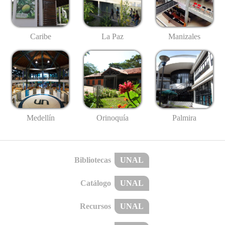
Caribe
La Paz
Manizales
Medellín
Palmira
Orinoquía
Bibliotecas
UNAL
Catálogo
UNAL
Recursos
UNAL