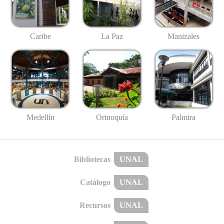
Caribe
La Paz
Manizales
Medellín
Palmira
Orinoquía
Bibliotecas
UNAL
Catálogo
UNAL
Recursos
UNAL