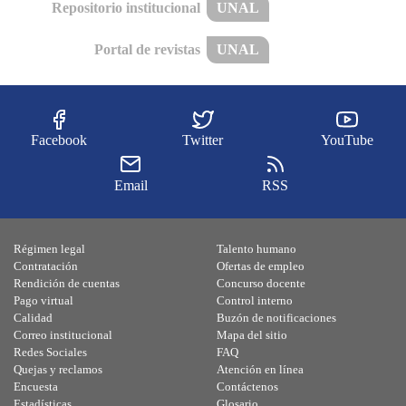
Repositorio institucional
UNAL
Portal de revistas
UNAL
Facebook
Twitter
YouTube
Email
RSS
Régimen legal
Talento humano
Contratación
Ofertas de empleo
Rendición de cuentas
Concurso docente
Pago virtual
Control interno
Calidad
Buzón de notificaciones
Correo institucional
Mapa del sitio
Redes Sociales
FAQ
Quejas y reclamos
Atención en línea
Encuesta
Contáctenos
Estadísticas
Glosario