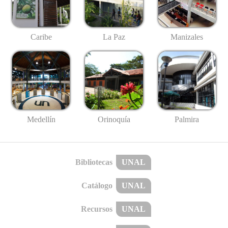
Caribe
La Paz
Manizales
Medellín
Palmira
Orinoquía
Bibliotecas
UNAL
Catálogo
UNAL
Recursos
UNAL