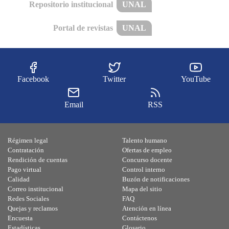
Repositorio institucional
UNAL
Portal de revistas
UNAL
Facebook
Twitter
YouTube
Email
RSS
Régimen legal
Talento humano
Contratación
Ofertas de empleo
Rendición de cuentas
Concurso docente
Pago virtual
Control interno
Calidad
Buzón de notificaciones
Correo institucional
Mapa del sitio
Redes Sociales
FAQ
Quejas y reclamos
Atención en línea
Encuesta
Contáctenos
Estadísticas
Glosario