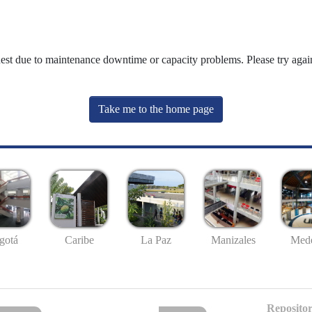
uest due to maintenance downtime or capacity problems. Please try again
Take me to the home page
gotá
Caribe
La Paz
Manizales
Mede
Repositor