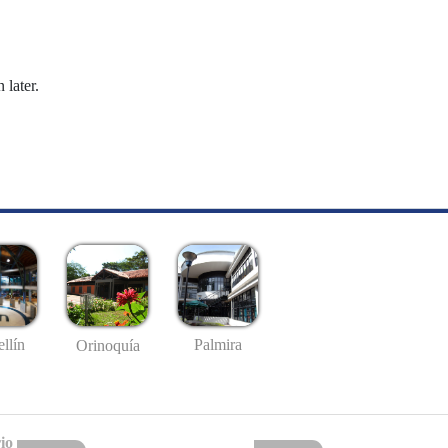
 later.
llín
Palmira
Orinoquía
io