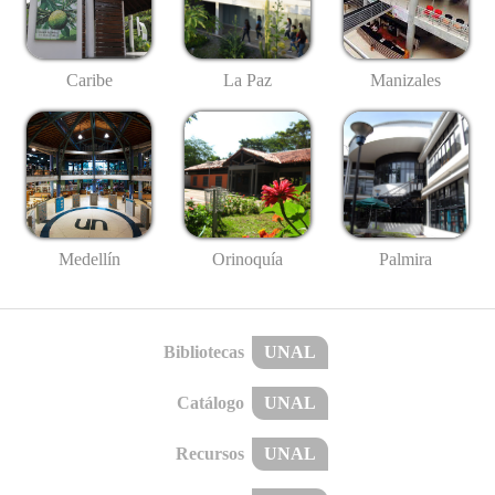
Caribe
La Paz
Manizales
Medellín
Palmira
Orinoquía
Bibliotecas
UNAL
Catálogo
UNAL
Recursos
UNAL