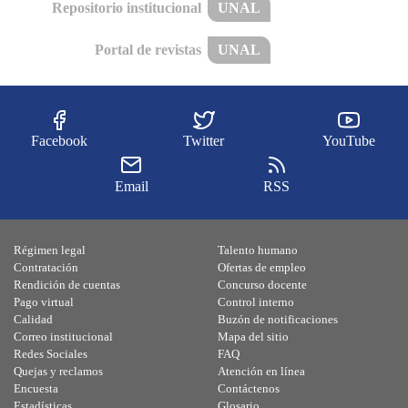
Repositorio institucional
UNAL
Portal de revistas
UNAL
Facebook
Twitter
YouTube
Email
RSS
Régimen legal
Talento humano
Contratación
Ofertas de empleo
Rendición de cuentas
Concurso docente
Pago virtual
Control interno
Calidad
Buzón de notificaciones
Correo institucional
Mapa del sitio
Redes Sociales
FAQ
Quejas y reclamos
Atención en línea
Encuesta
Contáctenos
Estadísticas
Glosario