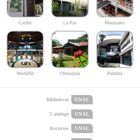
Caribe
La Paz
Manizales
Medellín
Palmira
Orinoquía
Bibliotecas
UNAL
Catálogo
UNAL
Recursos
UNAL