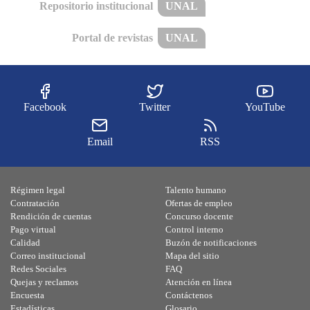
Repositorio institucional
UNAL
Portal de revistas
UNAL
Facebook
Twitter
YouTube
Email
RSS
Régimen legal
Talento humano
Contratación
Ofertas de empleo
Rendición de cuentas
Concurso docente
Pago virtual
Control interno
Calidad
Buzón de notificaciones
Correo institucional
Mapa del sitio
Redes Sociales
FAQ
Quejas y reclamos
Atención en línea
Encuesta
Contáctenos
Estadísticas
Glosario