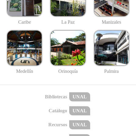
Caribe
La Paz
Manizales
Medellín
Palmira
Orinoquía
Bibliotecas
UNAL
Catálogo
UNAL
Recursos
UNAL