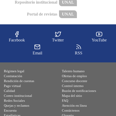
Repositorio institucional
UNAL
Portal de revistas
UNAL
Facebook
Twitter
YouTube
Email
RSS
Régimen legal
Talento humano
Contratación
Ofertas de empleo
Rendición de cuentas
Concurso docente
Pago virtual
Control interno
Calidad
Buzón de notificaciones
Correo institucional
Mapa del sitio
Redes Sociales
FAQ
Quejas y reclamos
Atención en línea
Encuesta
Contáctenos
Estadísticas
Glosario