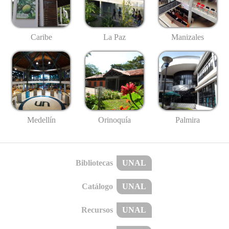
Caribe
La Paz
Manizales
Medellín
Palmira
Orinoquía
Bibliotecas
UNAL
Catálogo
UNAL
Recursos
UNAL