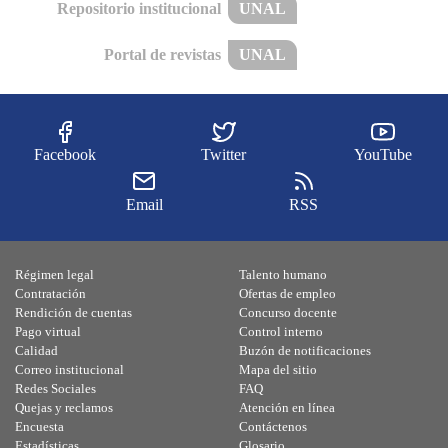
Repositorio institucional
UNAL
Portal de revistas
UNAL
Facebook
Twitter
YouTube
Email
RSS
Régimen legal
Talento humano
Contratación
Ofertas de empleo
Rendición de cuentas
Concurso docente
Pago virtual
Control interno
Calidad
Buzón de notificaciones
Correo institucional
Mapa del sitio
Redes Sociales
FAQ
Quejas y reclamos
Atención en línea
Encuesta
Contáctenos
Estadísticas
Glosario