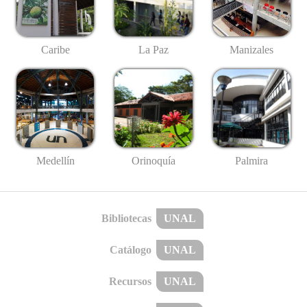
Caribe
La Paz
Manizales
Medellín
Palmira
Orinoquía
Bibliotecas
UNAL
Catálogo
UNAL
Recursos
UNAL