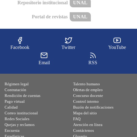
Repositorio institucional
UNAL
Portal de revistas
UNAL
Facebook
Twitter
YouTube
Email
RSS
Régimen legal
Talento humano
Contratación
Ofertas de empleo
Rendición de cuentas
Concurso docente
Pago virtual
Control interno
Calidad
Buzón de notificaciones
Correo institucional
Mapa del sitio
Redes Sociales
FAQ
Quejas y reclamos
Atención en línea
Encuesta
Contáctenos
Estadísticas
Glosario