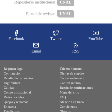
Repositorio institucional
UNAL
Portal de revistas
UNAL
Facebook
Twitter
YouTube
Email
RSS
Régimen legal
Talento humano
Contratación
Ofertas de empleo
Rendición de cuentas
Concurso docente
Pago virtual
Control interno
Calidad
Buzón de notificaciones
Correo institucional
Mapa del sitio
Redes Sociales
FAQ
Quejas y reclamos
Atención en línea
Encuesta
Contáctenos
Estadísticas
Glosario