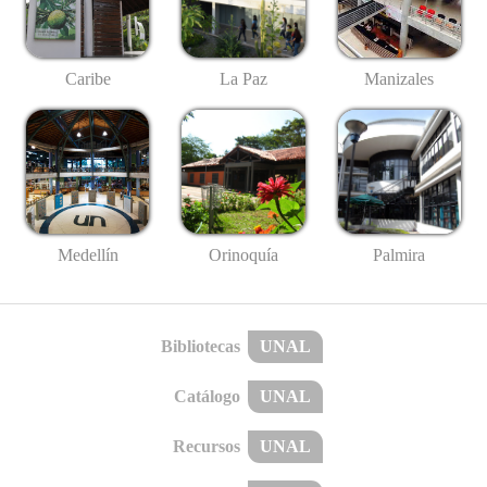
Caribe
La Paz
Manizales
Medellín
Palmira
Orinoquía
Bibliotecas
UNAL
Catálogo
UNAL
Recursos
UNAL