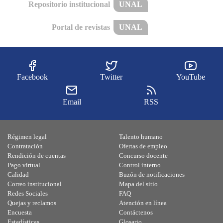
Repositorio institucional
UNAL
Portal de revistas
UNAL
Facebook
Twitter
YouTube
Email
RSS
Régimen legal
Talento humano
Contratación
Ofertas de empleo
Rendición de cuentas
Concurso docente
Pago virtual
Control interno
Calidad
Buzón de notificaciones
Correo institucional
Mapa del sitio
Redes Sociales
FAQ
Quejas y reclamos
Atención en línea
Encuesta
Contáctenos
Estadísticas
Glosario