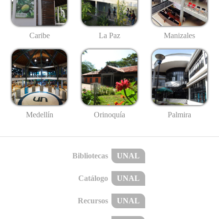
Caribe
La Paz
Manizales
Medellín
Palmira
Orinoquía
Bibliotecas
UNAL
Catálogo
UNAL
Recursos
UNAL