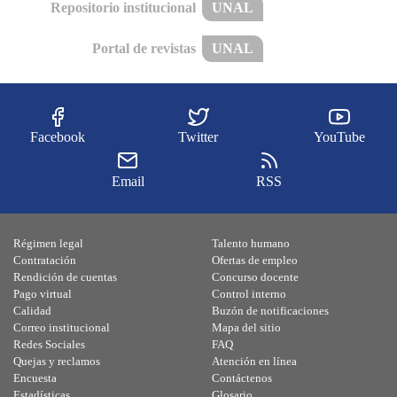
Repositorio institucional
UNAL
Portal de revistas
UNAL
Facebook
Twitter
YouTube
Email
RSS
Régimen legal
Talento humano
Contratación
Ofertas de empleo
Rendición de cuentas
Concurso docente
Pago virtual
Control interno
Calidad
Buzón de notificaciones
Correo institucional
Mapa del sitio
Redes Sociales
FAQ
Quejas y reclamos
Atención en línea
Encuesta
Contáctenos
Estadísticas
Glosario