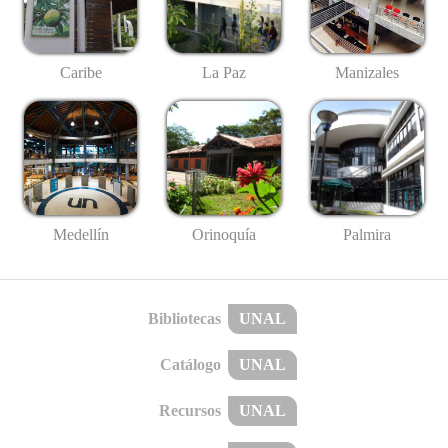
Caribe
La Paz
Manizales
Medellín
Palmira
Orinoquía
Bibliotecas
UNAL
Catálogo
UNAL
Recursos
UNAL