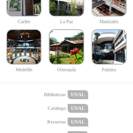
Caribe
La Paz
Manizales
Medellín
Palmira
Orinoquía
Bibliotecas
UNAL
Catálogo
UNAL
Recursos
UNAL