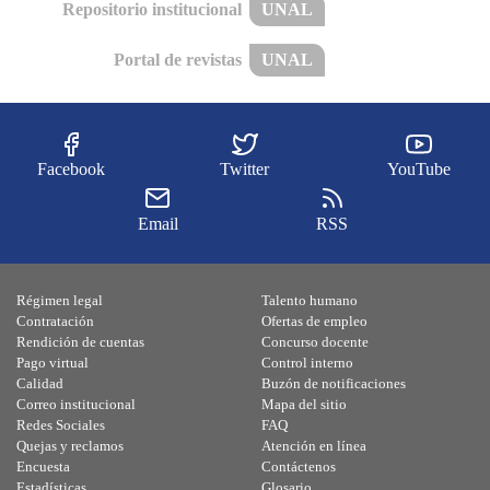
Repositorio institucional
UNAL
Portal de revistas
UNAL
Facebook
Twitter
YouTube
Email
RSS
Régimen legal
Talento humano
Contratación
Ofertas de empleo
Rendición de cuentas
Concurso docente
Pago virtual
Control interno
Calidad
Buzón de notificaciones
Correo institucional
Mapa del sitio
Redes Sociales
FAQ
Quejas y reclamos
Atención en línea
Encuesta
Contáctenos
Estadísticas
Glosario