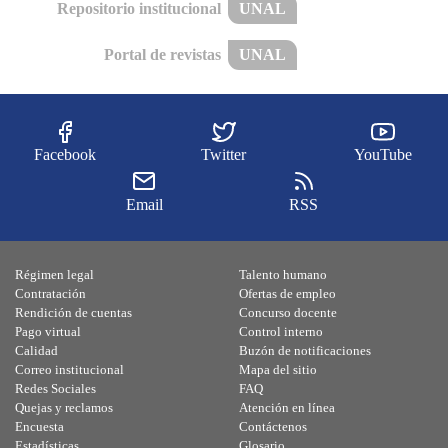
Repositorio institucional
UNAL
Portal de revistas
UNAL
Facebook
Twitter
YouTube
Email
RSS
Régimen legal
Talento humano
Contratación
Ofertas de empleo
Rendición de cuentas
Concurso docente
Pago virtual
Control interno
Calidad
Buzón de notificaciones
Correo institucional
Mapa del sitio
Redes Sociales
FAQ
Quejas y reclamos
Atención en línea
Encuesta
Contáctenos
Estadísticas
Glosario