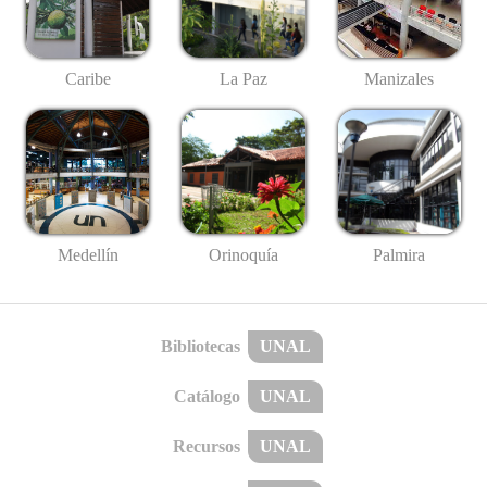
Caribe
La Paz
Manizales
Medellín
Palmira
Orinoquía
Bibliotecas
UNAL
Catálogo
UNAL
Recursos
UNAL