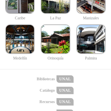
Caribe
La Paz
Manizales
Medellín
Palmira
Orinoquía
Bibliotecas
UNAL
Catálogo
UNAL
Recursos
UNAL