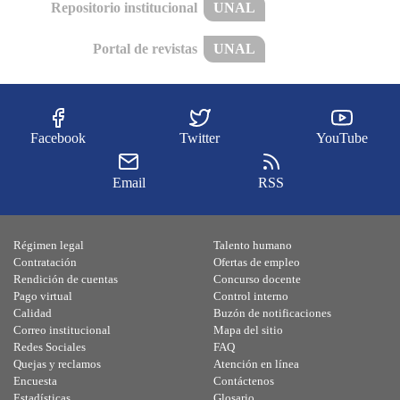
Repositorio institucional
UNAL
Portal de revistas
UNAL
Facebook
Twitter
YouTube
Email
RSS
Régimen legal
Talento humano
Contratación
Ofertas de empleo
Rendición de cuentas
Concurso docente
Pago virtual
Control interno
Calidad
Buzón de notificaciones
Correo institucional
Mapa del sitio
Redes Sociales
FAQ
Quejas y reclamos
Atención en línea
Encuesta
Contáctenos
Estadísticas
Glosario