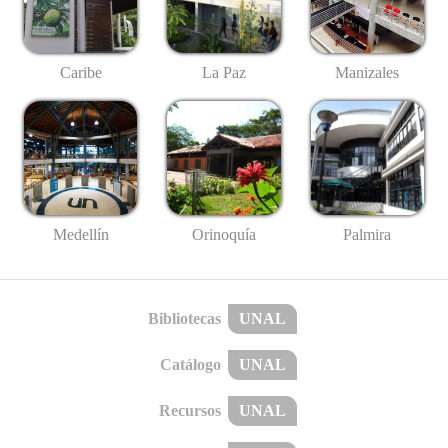
Caribe
La Paz
Manizales
Medellín
Palmira
Orinoquía
Bibliotecas
UNAL
Catálogo
UNAL
Recursos
UNAL