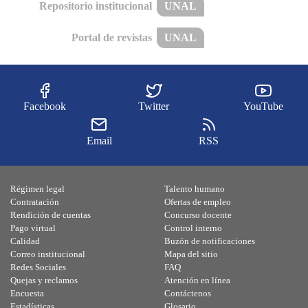
Repositorio institucional
UNAL
Portal de revistas
UNAL
Facebook
Twitter
YouTube
Email
RSS
Régimen legal
Talento humano
Contratación
Ofertas de empleo
Rendición de cuentas
Concurso docente
Pago virtual
Control interno
Calidad
Buzón de notificaciones
Correo institucional
Mapa del sitio
Redes Sociales
FAQ
Quejas y reclamos
Atención en línea
Encuesta
Contáctenos
Estadísticas
Glosario