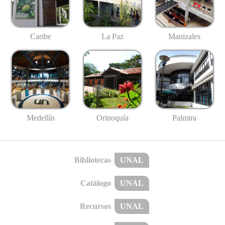
Caribe
La Paz
Manizales
Medellín
Palmira
Orinoquía
Bibliotecas
UNAL
Catálogo
UNAL
Recursos
UNAL