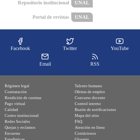
Repositorio institucional
UNAL
Portal de revistas
UNAL
Facebook
Twitter
YouTube
Email
RSS
Régimen legal
Talento humano
Contratación
Ofertas de empleo
Rendición de cuentas
Concurso docente
Pago virtual
Control interno
Calidad
Buzón de notificaciones
Correo institucional
Mapa del sitio
Redes Sociales
FAQ
Quejas y reclamos
Atención en línea
Encuesta
Contáctenos
Estadísticas
Glosario