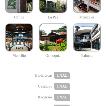
Caribe
La Paz
Manizales
Medellín
Palmira
Orinoquía
Bibliotecas
UNAL
Catálogo
UNAL
Recursos
UNAL