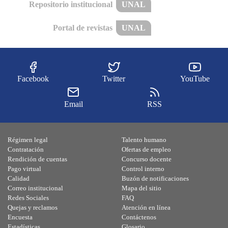
Repositorio institucional
UNAL
Portal de revistas
UNAL
Facebook
Twitter
YouTube
Email
RSS
Régimen legal
Talento humano
Contratación
Ofertas de empleo
Rendición de cuentas
Concurso docente
Pago virtual
Control interno
Calidad
Buzón de notificaciones
Correo institucional
Mapa del sitio
Redes Sociales
FAQ
Quejas y reclamos
Atención en línea
Encuesta
Contáctenos
Estadísticas
Glosario