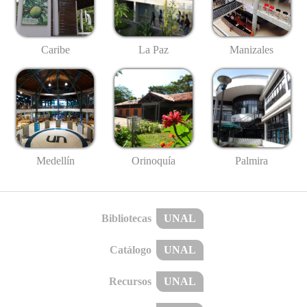
Caribe
La Paz
Manizales
Medellín
Palmira
Orinoquía
Bibliotecas
UNAL
Catálogo
UNAL
Recursos
UNAL