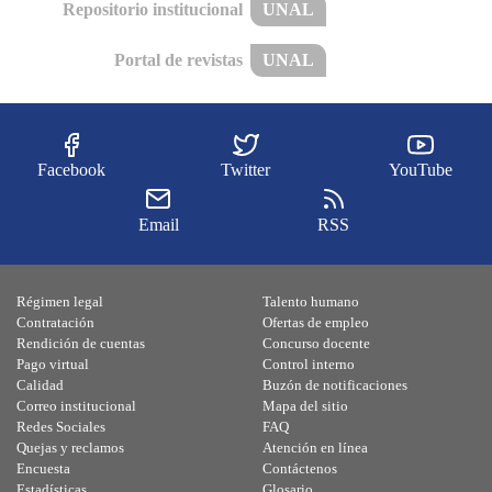
Repositorio institucional
UNAL
Portal de revistas
UNAL
Facebook
Twitter
YouTube
Email
RSS
Régimen legal
Talento humano
Contratación
Ofertas de empleo
Rendición de cuentas
Concurso docente
Pago virtual
Control interno
Calidad
Buzón de notificaciones
Correo institucional
Mapa del sitio
Redes Sociales
FAQ
Quejas y reclamos
Atención en línea
Encuesta
Contáctenos
Estadísticas
Glosario