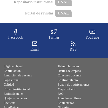
Repositorio institucional
UNAL
Portal de revistas
UNAL
Facebook
Twitter
YouTube
Email
RSS
Régimen legal
Talento humano
Contratación
Ofertas de empleo
Rendición de cuentas
Concurso docente
Pago virtual
Control interno
Calidad
Buzón de notificaciones
Correo institucional
Mapa del sitio
Redes Sociales
FAQ
Quejas y reclamos
Atención en línea
Encuesta
Contáctenos
Estadísticas
Glosario