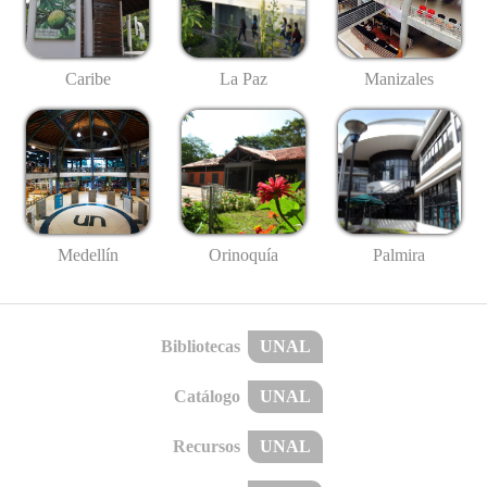
Caribe
La Paz
Manizales
Medellín
Palmira
Orinoquía
Bibliotecas
UNAL
Catálogo
UNAL
Recursos
UNAL