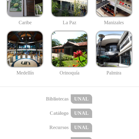
Caribe
La Paz
Manizales
Medellín
Palmira
Orinoquía
Bibliotecas
UNAL
Catálogo
UNAL
Recursos
UNAL