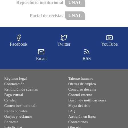
Repositorio institucional
UNAL
Portal de revistas
UNAL
Facebook
Twitter
YouTube
Email
RSS
Régimen legal
Talento humano
Contratación
Ofertas de empleo
Rendición de cuentas
Concurso docente
Pago virtual
Control interno
Calidad
Buzón de notificaciones
Correo institucional
Mapa del sitio
Redes Sociales
FAQ
Quejas y reclamos
Atención en línea
Encuesta
Contáctenos
Estadísticas
Glosario