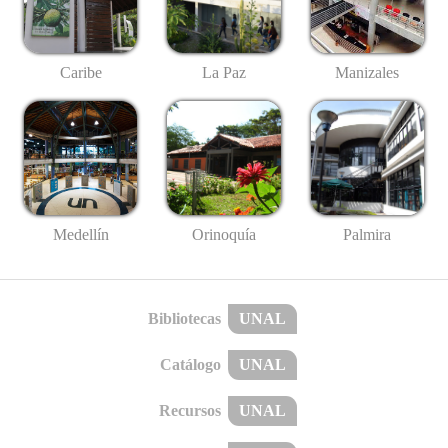
Caribe
La Paz
Manizales
Medellín
Palmira
Orinoquía
Bibliotecas
UNAL
Catálogo
UNAL
Recursos
UNAL