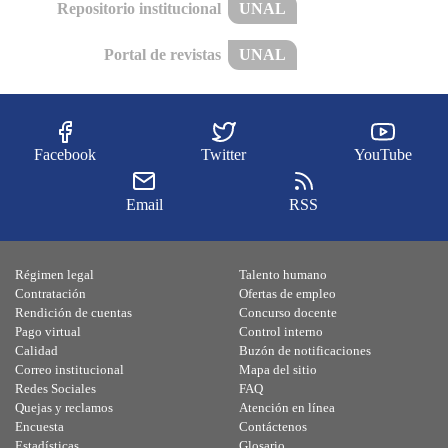
Repositorio institucional
UNAL
Portal de revistas
UNAL
Facebook
Twitter
YouTube
Email
RSS
Régimen legal
Talento humano
Contratación
Ofertas de empleo
Rendición de cuentas
Concurso docente
Pago virtual
Control interno
Calidad
Buzón de notificaciones
Correo institucional
Mapa del sitio
Redes Sociales
FAQ
Quejas y reclamos
Atención en línea
Encuesta
Contáctenos
Estadísticas
Glosario