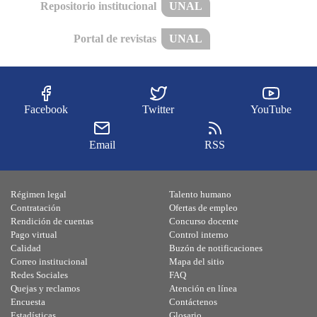
Repositorio institucional
UNAL
Portal de revistas
UNAL
Facebook
Twitter
YouTube
Email
RSS
Régimen legal
Talento humano
Contratación
Ofertas de empleo
Rendición de cuentas
Concurso docente
Pago virtual
Control interno
Calidad
Buzón de notificaciones
Correo institucional
Mapa del sitio
Redes Sociales
FAQ
Quejas y reclamos
Atención en línea
Encuesta
Contáctenos
Estadísticas
Glosario