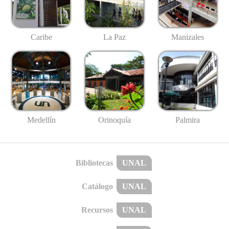
Caribe
La Paz
Manizales
Medellín
Palmira
Orinoquía
Bibliotecas
UNAL
Catálogo
UNAL
Recursos
UNAL