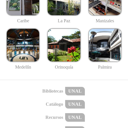
Caribe
La Paz
Manizales
Medellín
Palmira
Orinoquía
Bibliotecas
UNAL
Catálogo
UNAL
Recursos
UNAL