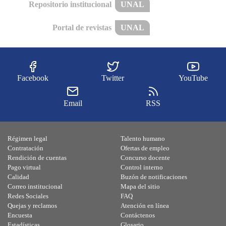
Repositorio institucional
UNAL
Portal de revistas
UNAL
Facebook
Twitter
YouTube
Email
RSS
Régimen legal
Talento humano
Contratación
Ofertas de empleo
Rendición de cuentas
Concurso docente
Pago virtual
Control interno
Calidad
Buzón de notificaciones
Correo institucional
Mapa del sitio
Redes Sociales
FAQ
Quejas y reclamos
Atención en línea
Encuesta
Contáctenos
Estadísticas
Glosario