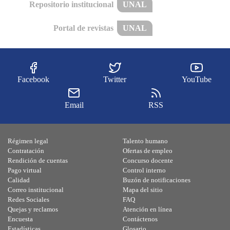
Repositorio institucional
UNAL
Portal de revistas
UNAL
Facebook
Twitter
YouTube
Email
RSS
Régimen legal
Talento humano
Contratación
Ofertas de empleo
Rendición de cuentas
Concurso docente
Pago virtual
Control interno
Calidad
Buzón de notificaciones
Correo institucional
Mapa del sitio
Redes Sociales
FAQ
Quejas y reclamos
Atención en línea
Encuesta
Contáctenos
Estadísticas
Glosario