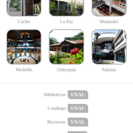
Caribe
La Paz
Manizales
Medellín
Palmira
Orinoquía
Bibliotecas
UNAL
Catálogo
UNAL
Recursos
UNAL