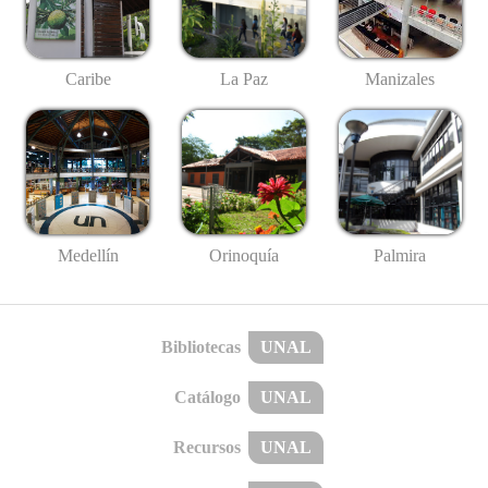
Caribe
La Paz
Manizales
Medellín
Palmira
Orinoquía
Bibliotecas
UNAL
Catálogo
UNAL
Recursos
UNAL