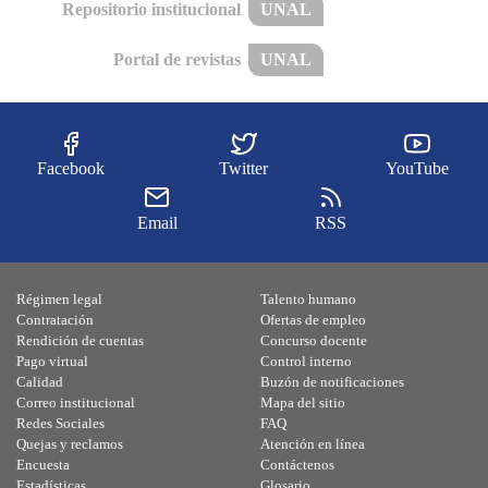
Repositorio institucional
UNAL
Portal de revistas
UNAL
Facebook
Twitter
YouTube
Email
RSS
Régimen legal
Talento humano
Contratación
Ofertas de empleo
Rendición de cuentas
Concurso docente
Pago virtual
Control interno
Calidad
Buzón de notificaciones
Correo institucional
Mapa del sitio
Redes Sociales
FAQ
Quejas y reclamos
Atención en línea
Encuesta
Contáctenos
Estadísticas
Glosario